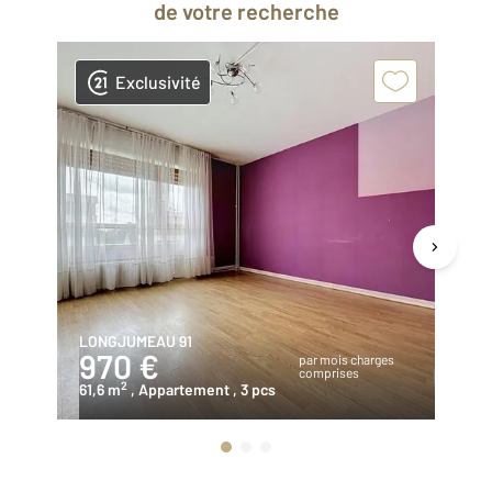
de votre recherche
Exclusivité
LONGJUMEAU 91
EP
970 €
7
par mois charges
comprises
2
61,6 m
, Appartement
, 3 pcs
31