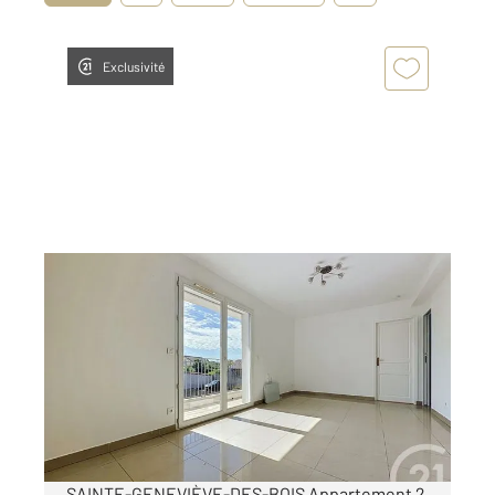
Exclusivité
STE GENEVIEVE DES BOIS 91
2
35,16 m
, 2 pièces
Ref : 1425
Appartement F2 à louer
842,91 €
par mois charges comprises
SAINTE-GENEVIÈVE-DES-BOIS Appartement 2