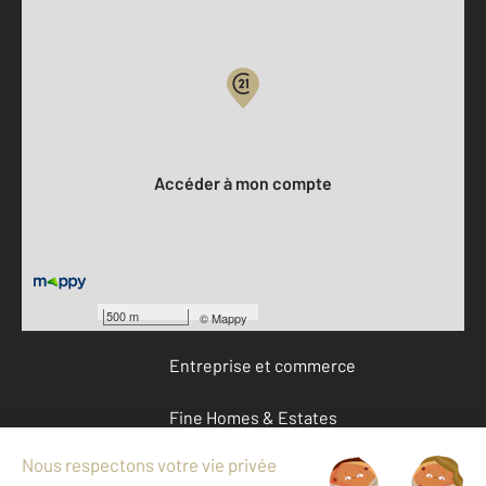
Parlons de vous, parlons biens
Votre compte :
Accéder à mon compte
Offres d'emploi
Devenir franchisé
500 m
©
Mappy
Entreprise et commerce
Fine Homes & Estates
À propos